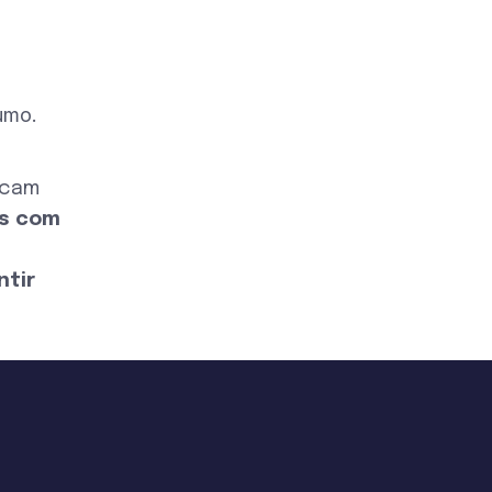
umo.
scam
es com
ntir