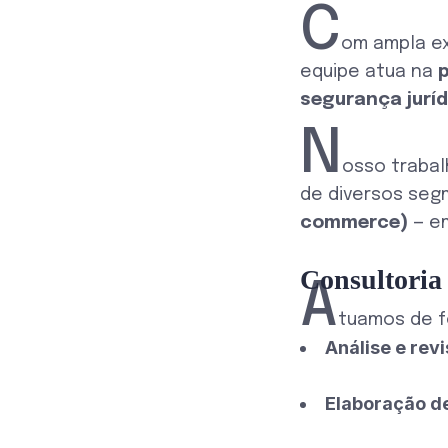
C
om ampla e
equipe atua na
segurança juríd
N
osso traba
de diversos se
commerce)
— em
Consultoria
A
tuamos de f
Análise e rev
Elaboração de