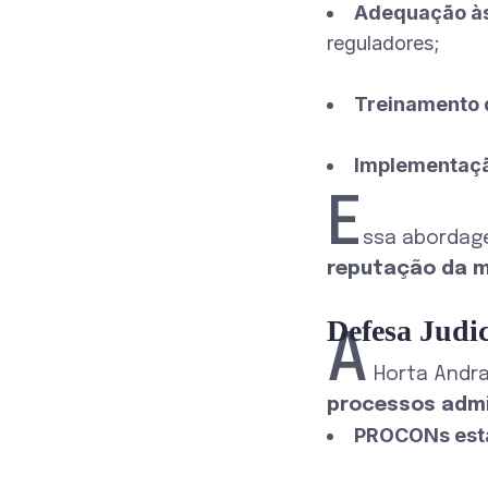
Adequação às
reguladores;
Treinamento 
Implementaçã
E
ssa abordage
reputação da 
Defesa Judic
A
Horta Andr
processos admi
PROCONs esta