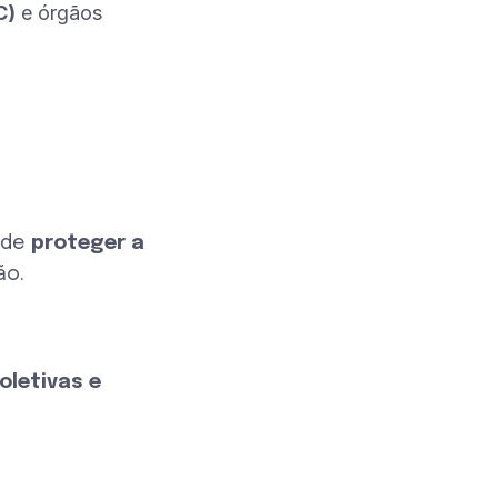
C)
e órgãos
m de
proteger a
ão.
oletivas e