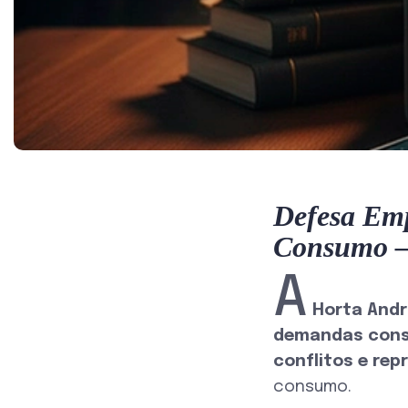
Defesa Emp
Consumo –
A
Horta And
demandas cons
conflitos e rep
consumo.