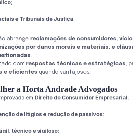
blico
;
ciais e Tribunais de Justiça
.
ão abrange
reclamações de consumidores, vício
enizações por danos morais e materiais, e cláus
estionadas
.
atado com
respostas técnicas e estratégicas
, 
 e eficientes
quando vantajosos.
olher a Horta Andrade Advogados
comprovada em
Direito do Consumidor Empresarial
;
nção de litígios e redução de passivos
;
gil, técnico e sigiloso
;