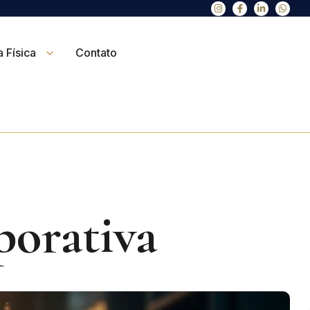
 Física
Contato
orativa