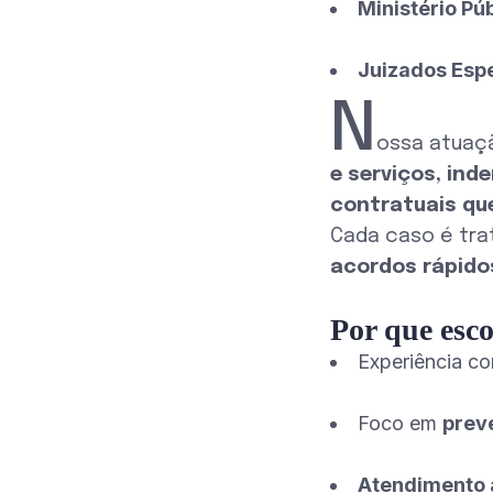
Ministério Pú
Juizados Espe
N
ossa atuaç
e serviços, ind
contratuais qu
Cada caso é tr
acordos rápidos
Por que esc
Experiência 
Foco em
preve
Atendimento á