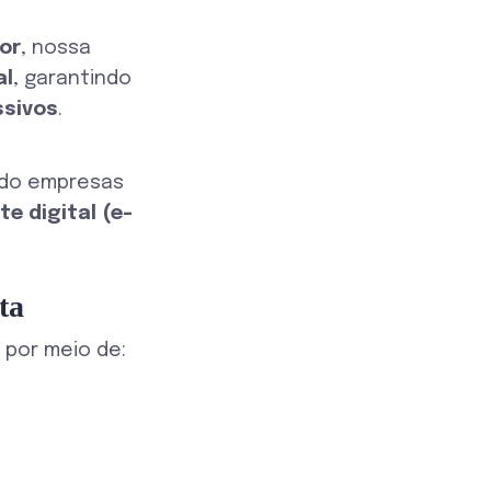
or
, nossa
al
, garantindo
ssivos
.
ndo empresas
e digital (e-
ta
, por meio de: