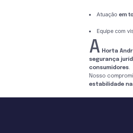
Atuação
em to
Equipe com v
A
Horta And
segurança juríd
consumidores
.
Nosso comprom
estabilidade n